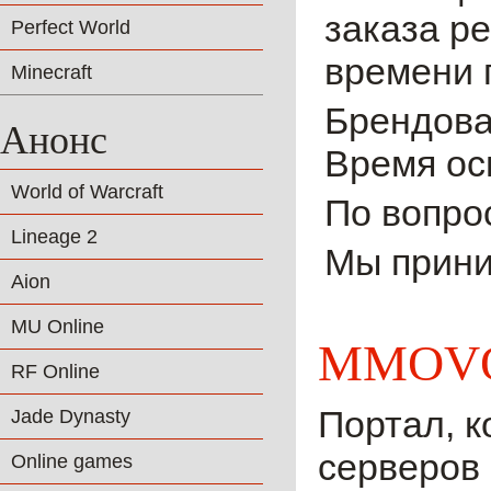
заказа ре
Perfect World
времени 
Minecraft
Брендова
Анонс
Время ос
World of Warcraft
По вопро
Lineage 2
Мы прини
Aion
MU Online
MMOVO
RF Online
Портал, к
Jade Dynasty
серверов 
Online games