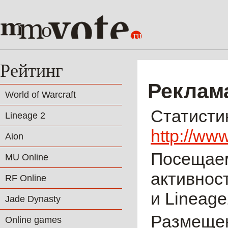
Рейтинг
Реклама
World of Warcraft
Статисти
Lineage 2
http://www
Aion
Посещаем
MU Online
активнос
RF Online
и Lineage
Jade Dynasty
Размещен
Online games